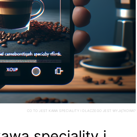
CO TO JEST KAWA SPECIALITY I DLACZEGO JEST WYJĄTKOWA?
kawa speciality i