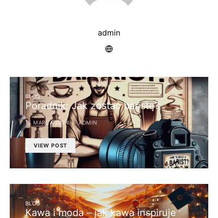
admin
BLOG
Poradnik: Jak zostać baristą?
15 MARCA 2024
ADMIN
VIEW POST
BLOG
Kawa i moda – jak kawa inspiruje