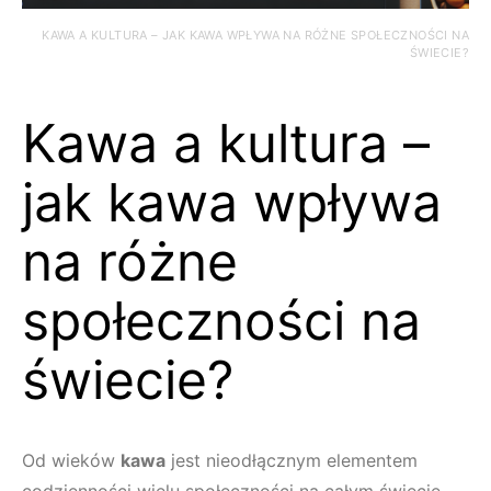
KAWA A KULTURA – JAK KAWA WPŁYWA NA RÓŻNE SPOŁECZNOŚCI NA
ŚWIECIE?
Kawa a kultura –
jak kawa wpływa
na różne
społeczności na
świecie?
Od wieków
kawa
jest nieodłącznym elementem