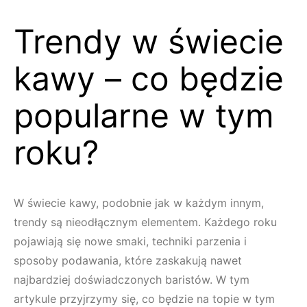
Trendy w świecie
kawy – co będzie
popularne w tym
roku?
W świecie kawy, podobnie jak w każdym innym,
trendy są nieodłącznym elementem. Każdego roku
pojawiają się nowe smaki, techniki parzenia i
sposoby podawania, które zaskakują nawet
najbardziej doświadczonych baristów. W tym
artykule przyjrzymy się, co będzie na topie w tym