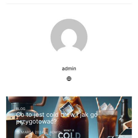
admin
BLOG
Co to jest cold brew i jak go
przygotować?
15 MARCA 2024
ADMIN