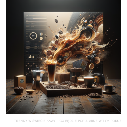
TRENDY W ŚWIECIE KAWY – CO BĘDZIE POPULARNE W TYM ROKU?