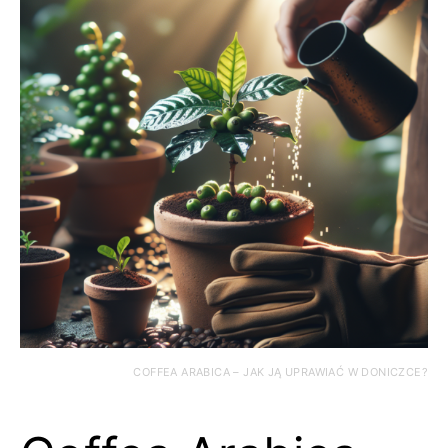
COFFEA ARABICA – JAK JĄ UPRAWIAĆ W DONICZCE?