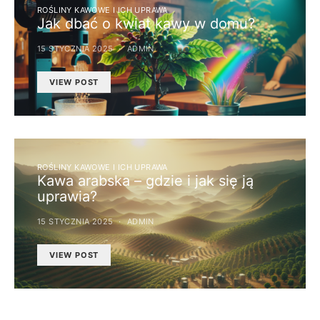
ROŚLINY KAWOWE I ICH UPRAWA
Jak dbać o kwiat kawy w domu?
15 STYCZNIA 2025
ADMIN
VIEW POST
ROŚLINY KAWOWE I ICH UPRAWA
Kawa arabska – gdzie i jak się ją
uprawia?
15 STYCZNIA 2025
ADMIN
VIEW POST