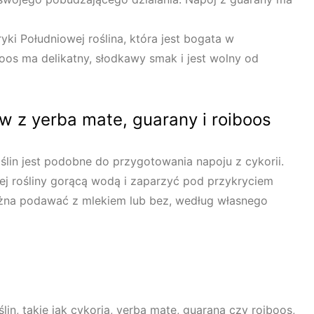
ki Południowej roślina, która jest bogata w
oos ma delikatny, słodkawy smak i jest wolny od
 z yerba mate, guarany i roiboos
lin jest podobne do przygotowania napoju z cykorii.
ej rośliny gorącą wodą i zaparzyć pod przykryciem
ożna podawać z mlekiem lub bez, według własnego
lin, takie jak cykoria, yerba mate, guarana czy roiboos,