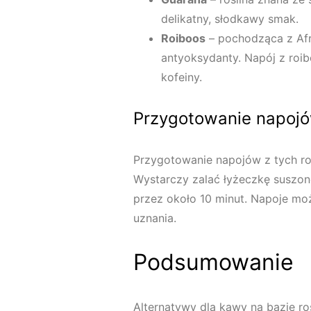
delikatny, słodkawy smak.
Roiboos
– pochodząca z Afry
antyoksydanty. Napój z roib
kofeiny.
Przygotowanie napojów
Przygotowanie napojów z tych roś
Wystarczy zalać łyżeczkę suszon
przez około 10 minut. Napoje m
uznania.
Podsumowanie
Alternatywy dla kawy na bazie roś