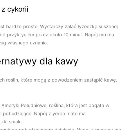
z cykorii
est bardzo proste. Wystarczy zalać łyżeczkę suszonej
pod przykryciem przez około 10 minut. Napój można
ug własnego uznania.
ternatywy dla kawy
nych roślin, które mogą z powodzeniem zastąpić kawę.
Ameryki Południowej roślina, która jest bogata w
ie pobudzające. Napój z yerba mate ma
rzki smak.
 swojego pobudzającego działania. Napój z guarany ma