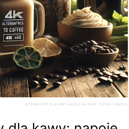
ALTERNATYWY DLA KAWY: NAPOJE NA BAZIE CYKORII I INNYCH.
y dla kawy: napoje